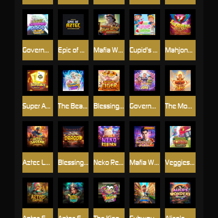
Government Disco
Epic of Aztec
Mafia Ways
Cupid's Garden
Mahjong of the Phoenix
Super Ace X
The Beat of Olympus 1000
Blessing of the Tiger
Government Joke
The Monkey King
Aztec Legend
Blessing of the Dragon
Neko Reborn
Mafia Ways II : Metro Haven Heist
Veggies Bonanza