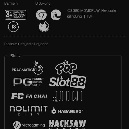
Bermain
Didukung
©2026 MOMOPLAY. Hak cipta
dilindungi | 18+
Platform Penyedia Layanan
Slots