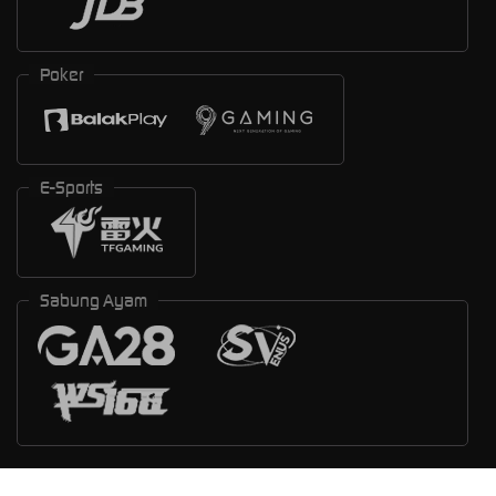
Poker
E-Sports
Sabung Ayam