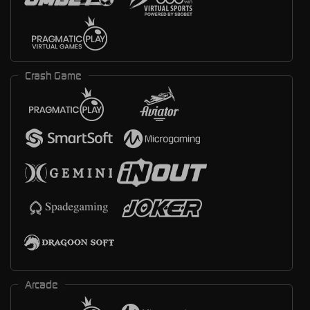
Crash Game
Arcade