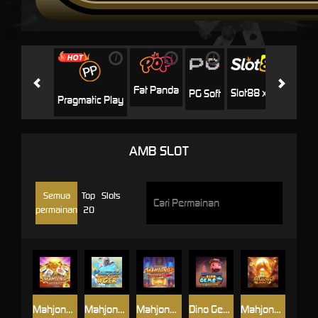
i
i
i
i
i
Facha
Fat Panda
Slot88 x PP
PG Soft
Pragmatic Play
AMB SLOT
Semua
Top
Slots
permainan
20
Mahjong Legend
Mahjong of the White Tiger
Mahjong Legend Xmas
Dino Gems
Mahjong Legacy