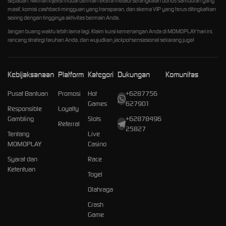
sepadan. Nikmati injeksi modal bermain ekstra melalui serangkaian bonus sambutan yang
masif, komisi
cashback
mingguan yang transparan, dan skema VIP yang terus ditingkatkan
seiring dengan tingginya aktivitas bermain Anda.
Jangan buang waktu lebih lama lagi. Klaim kursi kemenangan Anda di MOMOPLAY hari ini,
rancang strategi taruhan Anda, dan wujudkan
jackpot
sensasional sekarang juga!
Kebijaksanaan
Platform
Kategori
Dukungan
Komunitas
Pusat Bantuan
Promosi
Hot
+6287756
Games
627901
Responsible
Loyalty
Gambling
Slots
+62878496
Referral
25827
Tentang
Live
MOMOPLAY
Casino
Syarat dan
Race
Ketentuan
Togel
Olahraga
Crash
Game